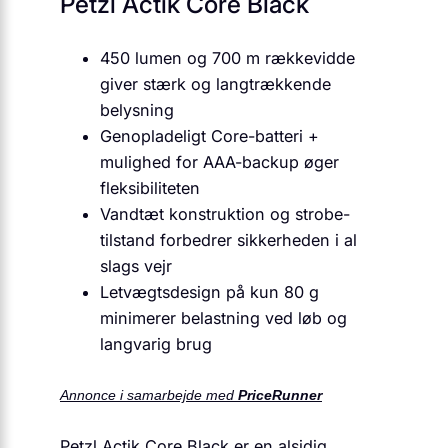
Petzl Actik Core Black
450 lumen og 700 m rækkevidde
giver stærk og langtrækkende
belysning
Genopladeligt Core-batteri +
mulighed for AAA-backup øger
fleksibiliteten
Vandtæt konstruktion og strobe-
tilstand forbedrer sikkerheden i al
slags vejr
Letvægtsdesign på kun 80 g
minimerer belastning ved løb og
langvarig brug
Annonce i samarbejde med
PriceRunner
Petzl Actik Core Black er en alsidig