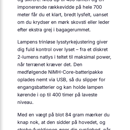
imponerende rækkevidde på hele 700
meter får du et klart, bredt lysfelt, uanset
om du krydser en mørk skovsti eller leder
efter ekstra grej i bagagerummet.
Lampens trinløse lysstyrkejustering giver
dig fuld kontrol over lyset – fra et diskret
2-lumens natlys i teltet til maksimal power,
når terrænet kræver det. Den
medfølgende NiMH-Core-batteripakke
oplades nemt via USB, så du slipper for
engangsbatterier og kan holde lampen
kørende i op til 400 timer på laveste
niveau.
Med en vægt på blot 84 gram mærker du
knap nok, at den sidder på hovedet, og
strobe-funktionen øger din synlighed, når