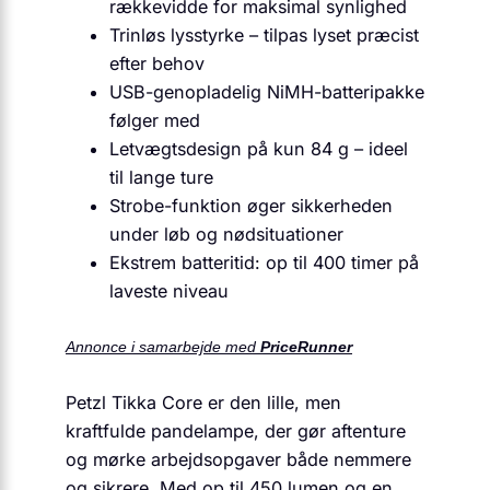
rækkevidde for maksimal synlighed
Trinløs lysstyrke – tilpas lyset præcist
efter behov
USB-genopladelig NiMH-batteripakke
følger med
Letvægtsdesign på kun 84 g – ideel
til lange ture
Strobe-funktion øger sikkerheden
under løb og nødsituationer
Ekstrem batteritid: op til 400 timer på
laveste niveau
Annonce i samarbejde med
PriceRunner
Petzl Tikka Core er den lille, men
kraftfulde pandelampe, der gør aftenture
og mørke arbejdsopgaver både nemmere
og sikrere. Med op til 450 lumen og en