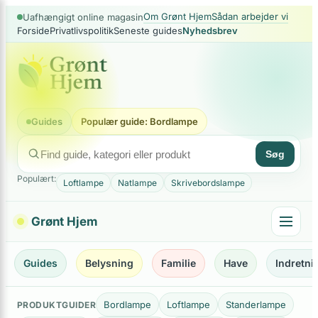
×
Spring
Om Grønt Hjem
Sådan arbejder vi
Uafhængigt online magasin
Forside
Privatlivspolitik
Seneste guides
Nyhedsbrev
til
indhold
Guides
Populær guide: Bordlampe
Søg
Populært:
Loftlampe
Natlampe
Skrivebordslampe
Grønt Hjem
Guides
Belysning
Familie
Have
Indretni
Bordlampe
Loftlampe
Standerlampe
PRODUKTGUIDER