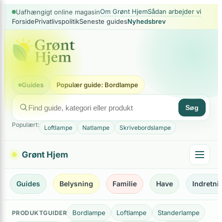
×
Spring
Om Grønt Hjem
Sådan arbejder vi
Uafhængigt online magasin
Forside
Privatlivspolitik
Seneste guides
Nyhedsbrev
til
indhold
Guides
Populær guide: Bordlampe
Søg
Populært:
Loftlampe
Natlampe
Skrivebordslampe
Grønt Hjem
Guides
Belysning
Familie
Have
Indretni
Bordlampe
Loftlampe
Standerlampe
PRODUKTGUIDER