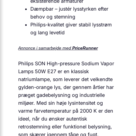
eksisterende armaturer
Dæmpbar – justér lysstyrken efter
behov og stemning
Philips-kvalitet giver stabil lysstrøm
og lang levetid
Annonce i samarbejde med
PriceRunner
Philips SON High-pressure Sodium Vapor
Lamps 50W E27 er en klassisk
natriumlampe, som leverer det velkendte
gylden-orange lys, der gennem årtier har
præget gadebelysning og industrielle
miljøer. Med sin høje lysintensitet og
varme farvetemperatur på 2000 K er den
ideel, når du ønsker autentisk
retrostemning eller funktionel belysning,
som skærer igennem tåge og fugt.