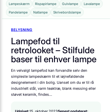
Lampeskærm
Rispapirlampe
Gulvlampe
Lavalampe
Pandelampe
Natlampe
Skrivebordslampe
BELYSNING
Lampefod til
retrolooket – Stilfulde
baser til enhver lampe
En velvalgt lampefod kan forvandle selv den
simpleste lampeskærm til et iøjnefaldende
designelement i din bolig. Uanset om du er til rå
industrielt stål, varm teaktræ, blank messing eller
støvet keramik, findes…
Udgivet:
15. oktober 2023
Senest opdateret: