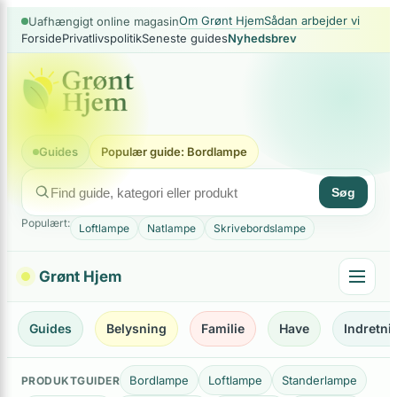
×
Spring
Om Grønt Hjem
Sådan arbejder vi
Uafhængigt online magasin
Forside
Privatlivspolitik
Seneste guides
Nyhedsbrev
til
indhold
Guides
Populær guide: Bordlampe
Søg
Populært:
Loftlampe
Natlampe
Skrivebordslampe
Grønt Hjem
Guides
Belysning
Familie
Have
Indretni
Bordlampe
Loftlampe
Standerlampe
PRODUKTGUIDER