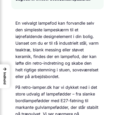
En velvalgt lampefod kan forvandle selv
den simpleste lampeskærm til et
iøjnefaldende designelement i din bolig.
Uanset om du er til rå industrielt stål, varm
teaktræ, blank messing eller støvet
keramik, findes der en lampefod, der kan
løfte din retro-indretning og skabe den
→
helt rigtige stemning i stuen, soveværelset
Indhold
eller på arbejdsbordet.
På retro-lamper.dk har vi dykket ned i det
store udvalg af lampefødder – fra slanke
bordlampefødder med E27-fatning til
markante gulvlampefødder, der står stabilt
på trægulvet. Vi ser nærmere på