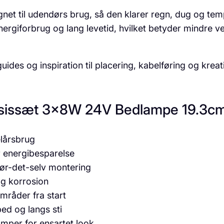
net til udendørs brug, så den klarer regn, dug og te
ergiforbrug og lang levetid, hvilket betyder mindre ve
des og inspiration til placering, kabelføring og kreati
Basissæt 3x8W 24V Bedlampe 19.3c
elårsbrug
 energibesparelse
gør-det-selv montering
og korrosion
mråder fra start
ed og langs sti
mper for ensartet look