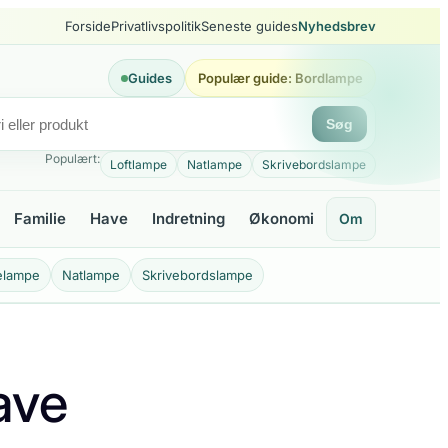
Forside
Privatlivspolitik
Seneste guides
Nyhedsbrev
Guides
Populær guide: Bordlampe
Søg
Populært:
Loftlampe
Natlampe
Skrivebordslampe
Familie
Have
Indretning
Økonomi
Om
elampe
Natlampe
Skrivebordslampe
have