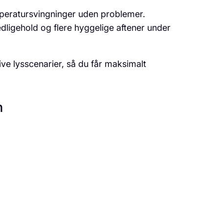
mperatursvingninger uden problemer.
dligehold og flere hyggelige aftener under
ve lys­scenarier, så du får maksimalt
m