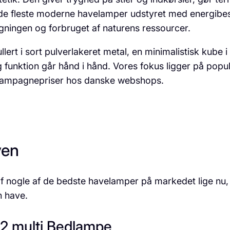
er de fleste moderne havelamper udstyret med energib
egningen og forbruget af naturens ressourcer.
lert i sort pulverlakeret metal, en minimalistisk kube i
og funktion går hånd i hånd. Vores fokus ligger på popu
e kampagnepriser hos danske webshops.
ven
f nogle af de bedste havelamper på markedet lige nu,
n have.
 2 multi Bedlampe