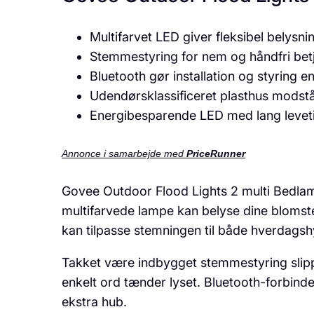
Multifarvet LED giver fleksibel belysnin
Stemmestyring for nem og håndfri bet
Bluetooth gør installation og styring e
Udendørs­klassificeret plasthus modstå
Energibesparende LED med lang leveti
Annonce i samarbejde med
PriceRunner
Govee Outdoor Flood Lights 2 multi Bedlamp
multifarvede lampe kan belyse dine blomster
kan tilpasse stemningen til både hverdags­
Takket være indbygget stemmestyring slippe
enkelt ord tænder lyset. Bluetooth-forbind
ekstra hub.