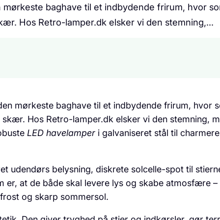
 mørkeste baghave til et indbydende frirum, hvor so
 skær. Hos Retro-lamper.dk elsker vi den stemning,…
den mørkeste baghave til et indbydende frirum, hvor s
gt skær. Hos Retro-lamper.dk elsker vi den stemning,
robuste
LED havelamper
i galvaniseret stål til charmer
t udendørs belysning, diskrete solcelle-spot til sti
em er, at de både skal levere lys og skabe atmosfære 
, frost og skarp sommersol.
ik. Den giver tryghed på stier og indkørsler, gør ter