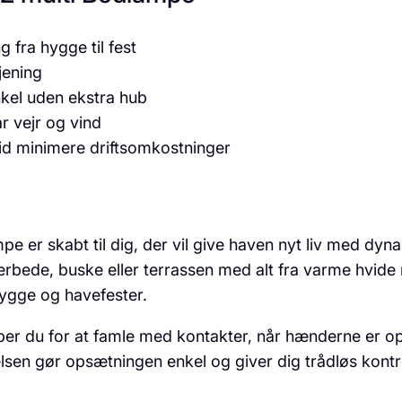
g fra hygge til fest
jening
nkel uden ekstra hub
r vejr og vind
d minimere driftsomkostninger
e er skabt til dig, der vil give haven nyt liv med d
bede, buske eller terrassen med alt fra varme hvide n
hygge og havefester.
r du for at famle med kontakter, når hænderne er opta
elsen gør opsætningen enkel og giver dig trådløs kontr