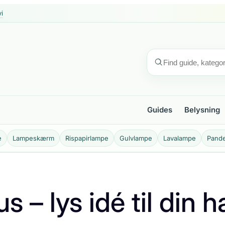
i
Guides
Belysning
e
Lampeskærm
Rispapirlampe
Gulvlampe
Lavalampe
Pand
 – lys idé til din 