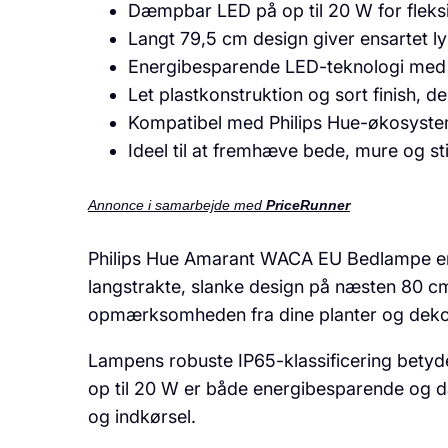
Dæmpbar LED på op til 20 W for fleks
Langt 79,5 cm design giver ensartet ly
Energibesparende LED-teknologi med 
Let plastkonstruktion og sort finish, de
Kompatibel med Philips Hue-økosystem
Ideel til at fremhæve bede, mure og sti
Annonce i samarbejde med
PriceRunner
Philips Hue Amarant WACA EU Bedlampe er ska
langstrakte, slanke design på næsten 80 cm
opmærksomheden fra dine planter og dekora
Lampens robuste IP65-klassificering betyde
op til 20 W er både energibesparende og dæ
og indkørsel.