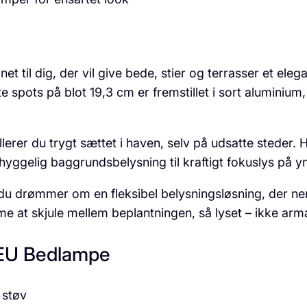
t til dig, der vil give bede, stier og terrasser et eleg
spots på blot 19,3 cm er fremstillet i sort aluminium
llerer du trygt sættet i haven, selv på udsatte steder
yggelig baggrundsbelysning til kraftigt fokuslys på y
 du drømmer om en fleksibel belysningsløsning, der n
e at skjule mellem beplantningen, så lyset – ikke a
 EU Bedlampe
 støv