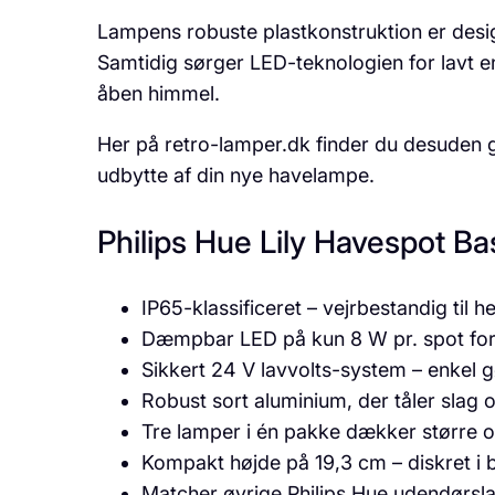
Lampens robuste plastkonstruktion er desig
Samtidig sørger LED-teknologien for lavt en
åben himmel.
Her på retro-lamper.dk finder du desuden gui
udbytte af din nye havelampe.
Philips Hue Lily Havespot 
IP65-klassificeret – vejrbestandig til h
Dæmpbar LED på kun 8 W pr. spot for
Sikkert 24 V lavvolts-system – enkel 
Robust sort aluminium, der tåler slag 
Tre lamper i én pakke dækker større o
Kompakt højde på 19,3 cm – diskret i b
Matcher øvrige Philips Hue udendørsla