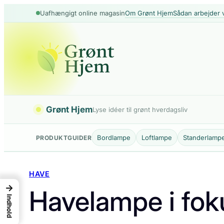
Spring
Om Grønt Hjem
Sådan arbejder v
Uafhængigt online magasin
til
indhold
Grønt Hjem
Lyse idéer til grønt hverdagsliv
Bordlampe
Loftlampe
Standerlamp
PRODUKTGUIDER
HAVE
→
Havelampe i fokus
Indhold