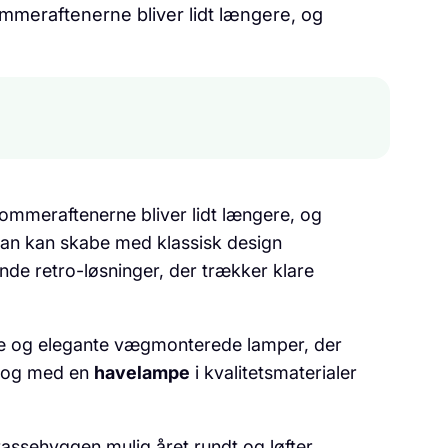
mmeraftenerne bliver lidt længere, og
ommeraftenerne bliver lidt længere, og
 man kan skabe med klassisk design
ende retro-løsninger, der trækker klare
erne og elegante vægmonterede lamper, der
– og med en
havelampe
i kvalitetsmaterialer
rassehyggen mulig året rundt og løfter