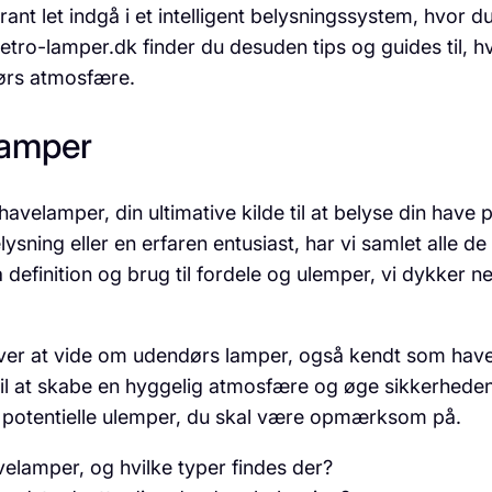
ant let indgå i et intelligent belysningssystem, hvor d
å retro-lamper.dk finder du desuden tips og guides til,
ørs atmosfære.
lamper
elamper, din ultimative kilde til at belyse din have p
sning eller en erfaren entusiast, har vi samlet alle de
efinition og brug til fordele og ulemper, vi dykker ned 
høver at vide om udendørs lamper, også kendt som have
il at skabe en hyggelig atmosfære og øge sikkerheden
e potentielle ulemper, du skal være opmærksom på.
velamper, og hvilke typer findes der?