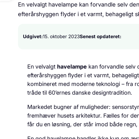
En velvalgt havelampe kan forvandle selv den
efterårshyggen flyder i et varmt, behageligt
Udgivet:
15. oktober 2023
Senest opdateret:
En velvalgt
havelampe
kan forvandle selv 
efterårshyggen flyder i et varmt, behageli
kombineret med moderne teknologi – fra 
tråde til 60’ernes danske designtradition.
Markedet bugner af muligheder: sensorstyre
fremhæver husets arkitektur. Fælles for d
får du en løsning, der står imod både regn
En god havelampe handler ikke kun om æstet