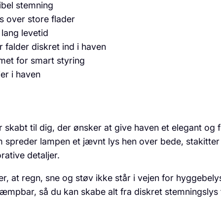
ibel stemning
s over store flader
lang levetid
r falder diskret ind i haven
et for smart styring
er i haven
bt til dig, der ønsker at give haven et elegant og flek
 spreder lampen et jævnt lys hen over bede, stakitter
tive detaljer.
r, at regn, sne og støv ikke står i vejen for hyggebe
mpbar, så du kan skabe alt fra diskret stemningslys ti